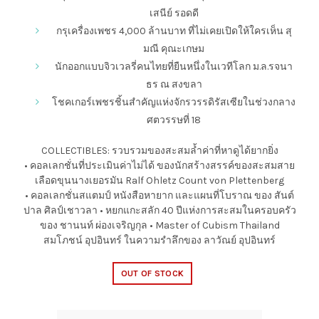
เสนีย์ รอดดี
กรุเครื่องเพชร 4,000 ล้านบาท ที่ไม่เคยเปิดให้ใครเห็น สุ
มณี คุณะเกษม
นักออกแบบจิวเวลรี่คนไทยที่ยืนหนึ่งในเวทีโลก ม.ล.รจนา
ธร ณ สงขลา
โชคเกอร์เพชรชิ้นสำคัญแห่งจักรวรรดิรัสเซียในช่วงกลาง
ศตวรรษที่ 18
COLLECTIBLES: รวบรวมของสะสมล้ำค่าที่หาดูได้ยากยิ่ง
• คอลเลกชั่นที่ประเมินค่าไม่ได้ ของนักสร้างสรรค์ของสะสมสาย
เลือดขุนนางเยอรมัน Ralf Ohletz Count von Plettenberg
• คอลเลกชั่นสแตมป์ หนังสือหายาก และแผนที่โบราณ ของ สันต์
ปาล ศิลป์เชาวลา • หยกแกะสลัก 40 ปีแห่งการสะสมในครอบครัว
ของ ชานนท์ ผ่องเจริญกุล • Master of Cubism Thailand
สมโภชน์ อุปอินทร์ ในความรำลึกของ ลาวัณย์ อุปอินทร์
OUT OF STOCK