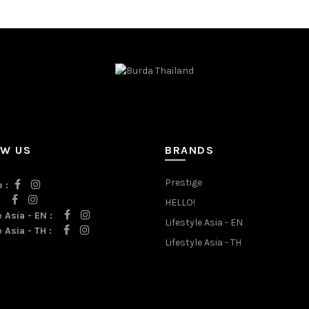
OW US
BRANDS
Prestige
 :
:
HELLO!
e Asia - EN :
Lifestyle Asia - EN
e Asia - TH :
Lifestyle Asia - TH