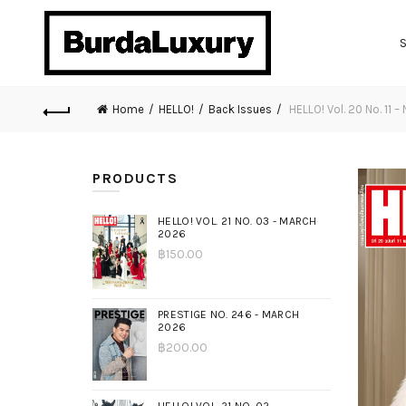
Home
HELLO!
Back Issues
HELLO! Vol. 20 No. 11
PRODUCTS
HELLO! VOL. 21 NO. 03 - MARCH
2026
฿
150.00
PRESTIGE NO. 246 - MARCH
2026
฿
200.00