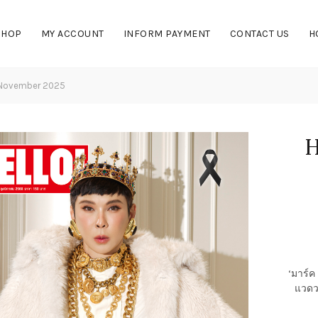
SHOP
MY ACCOUNT
INFORM PAYMENT
CONTACT US
H
 – November 2025
H
‘มาร์ค
แวดว