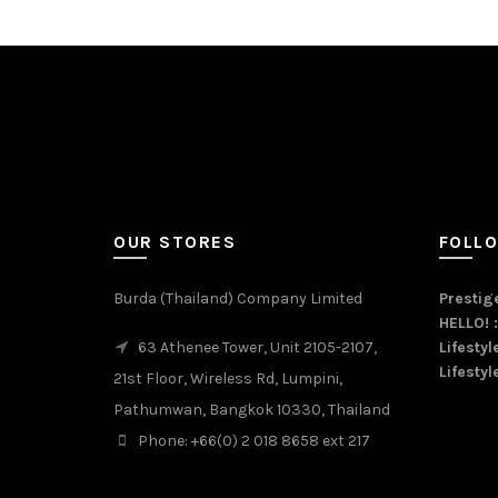
OUR STORES
FOLL
Burda (Thailand) Company Limited
Prestige
HELLO! 
63 Athenee Tower, Unit 2105-2107,
Lifestyl
Lifestyl
21st Floor, Wireless Rd, Lumpini,
Pathumwan, Bangkok 10330, Thailand
Phone: +66(0) 2 018 8658 ext 217