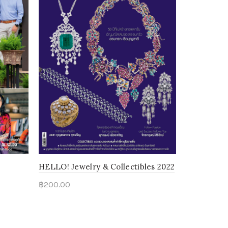
HELLO! Jewelry & Collectibles 2022
HELLO! Vol
฿
200.00
฿
10
฿
150.00
Add to cart
Read mo