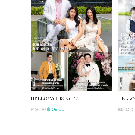
HELLO! Vol. 18 No. 12
HELLO! 
฿
109.00
฿
150.00
฿
150.00
Add to cart
Add 