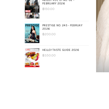
HELLO! VOL. 21 NO. 02 -
FEBRUARY 2026
฿
150.00
PRESTIGE NO. 245 - FEBRUAY
2026
฿
200.00
HELLO! TASTE GUIDE 2026
฿
350.00