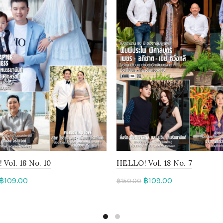
Vol. 18 No. 10
HELLO! Vol. 18 No. 7
฿
109.00
฿
109.00
฿
150.00
to cart
Add to cart