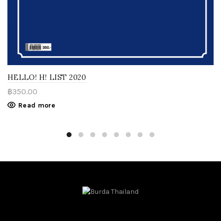
HELLO! H! LIST 2020
฿
350.00
Read more